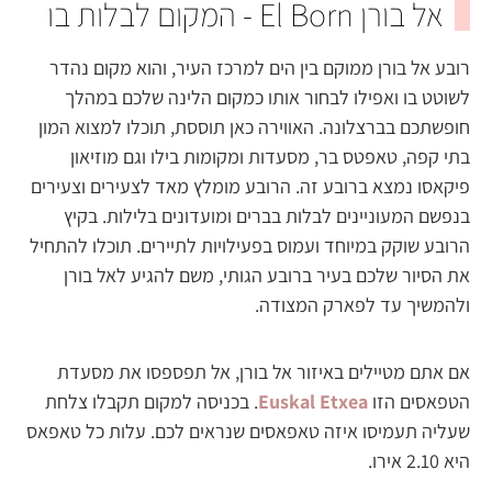
אל בורן El Born - המקום לבלות בו
רובע אל בורן ממוקם בין הים למרכז העיר, והוא מקום נהדר
לשוטט בו ואפילו לבחור אותו כמקום הלינה שלכם במהלך
חופשתכם בברצלונה. האווירה כאן תוססת, תוכלו למצוא המון
בתי קפה, טאפטס בר, מסעדות ומקומות בילו וגם מוזיאון
פיקאסו נמצא ברובע זה. הרובע מומלץ מאד לצעירים וצעירים
בנפשם המעוניינים לבלות בברים ומועדונים בלילות. בקיץ
הרובע שוקק במיוחד ועמוס בפעילויות לתיירים. תוכלו להתחיל
את הסיור שלכם בעיר ברובע הגותי, משם להגיע לאל בורן
ולהמשיך עד לפארק המצודה.
אם אתם מטיילים באיזור אל בורן, אל תפספסו את מסעדת
הטפאסים הזו
Euskal Etxea
. בכניסה למקום תקבלו צלחת
שעליה תעמיסו איזה טאפאסים שנראים לכם. עלות כל טאפאס
היא 2.10 אירו.