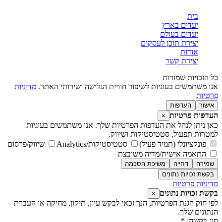
בית
יעדים בארץ
יעדים בעולם
יצירת תוכן לעסקים
אודות
יצירת קשר
ל הזכויות שמורות
נו משתמשים בעוגיות לשיפור חוויית הגלישה ושירותי האתר.
מדיניות
רטיות
אישור
העדפות
עדפות פרטיות
×
אן ניתן לנהל את העדפות הפרטיות שלך. אנו משתמשים בעוגיות
מטרות תפעול, סטטיסטיקות ושיווק.
פונקציונלי (תמיד פעיל)
סטטיסטיקות/Analytics
שיווק/פרסום
התאמה אישית/מדיה משובצת
שמירה
דחייה
משיכת הסכמה
בקשת זכויות נתונים
דיניות פרטיות
קשת זכויות נתונים
×
פי חוק הגנת הפרטיות, הנך זכאי לבקש עיון, תיקון, מחיקה או העברת
נתונים שלך.
וג בקשה: *