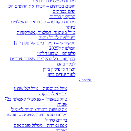
מלונות מומלצים בכרתים
חופים בכרתים – הכירו את החופים הכי
יפים בכרתים
הרקליון כרתים
מלונות בקורפו – הכירו את המומלצים
ביותר
טיול באתונה: המלצות, אטרקציות
ופעילויות לטיול מהנה
חלקידיקי – המלדיביים של צפון יוון |
המלצות ל2025
פלופונס – שבוע חלומי
צפון יוון – כל המקומות שאתם צריכים
לבקר בהם
חצי האי פיליון ביוון
לעוד יעדים ביוון
איטליה
טיול בטוסקנה – טיול של שבוע
מרומא לטוסקנה
טיול בנאפולי – מנאפולי לאמלפי ב72
שעות
מה לעשות בונציה? ונציה למטייל
מלונות ספא בצפון איטליה – חופשה
בדרום טירול
אגם גארדה – מסלול סובב אגם
גארדה