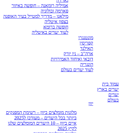
גארדה
אמיליה רומאנה – חופשה באיזור
פארמה ובולוניה
מילאנו – מדריך למטייל בעיר האופנה
בצפון איטליה
חופשה ברומא
לעוד יעדים באיטליה
מונטנגרו
קפריסין
תאילנד
ארה"ב – ניו יורק
דובאי ואיחוד האמירויות
הונגריה
לעוד יעדים בעולם
עמוד בית
יעדים בארץ
יעדים
בעולם
יוון
מלונות מומלצים ביוון – רשימת המפנקים
ביותר בכל היעדים – מעודכן ל2025
איים ביוון – 10 היעדים המומלצים שלנו
לקיץ 2025