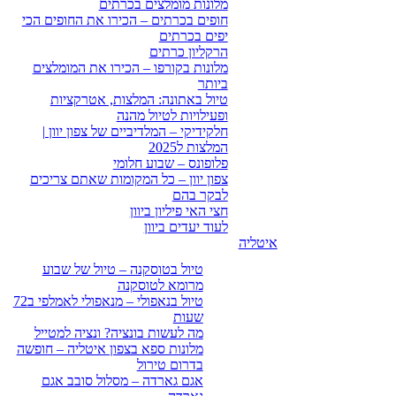
מלונות מומלצים בכרתים
חופים בכרתים – הכירו את החופים הכי
יפים בכרתים
הרקליון כרתים
מלונות בקורפו – הכירו את המומלצים
ביותר
טיול באתונה: המלצות, אטרקציות
ופעילויות לטיול מהנה
חלקידיקי – המלדיביים של צפון יוון |
המלצות ל2025
פלופונס – שבוע חלומי
צפון יוון – כל המקומות שאתם צריכים
לבקר בהם
חצי האי פיליון ביוון
לעוד יעדים ביוון
איטליה
טיול בטוסקנה – טיול של שבוע
מרומא לטוסקנה
טיול בנאפולי – מנאפולי לאמלפי ב72
שעות
מה לעשות בונציה? ונציה למטייל
מלונות ספא בצפון איטליה – חופשה
בדרום טירול
אגם גארדה – מסלול סובב אגם