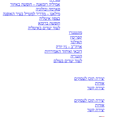
אמיליה רומאנה – חופשה באיזור
פארמה ובולוניה
מילאנו – מדריך למטייל בעיר האופנה
בצפון איטליה
חופשה ברומא
לעוד יעדים באיטליה
מונטנגרו
קפריסין
תאילנד
ארה"ב – ניו יורק
דובאי ואיחוד האמירויות
הונגריה
לעוד יעדים בעולם
יצירת תוכן לעסקים
אודות
יצירת קשר
יצירת תוכן לעסקים
אודות
יצירת קשר