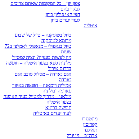
צפון יוון – כל המקומות שאתם צריכים
לבקר בהם
חצי האי פיליון ביוון
לעוד יעדים ביוון
איטליה
טיול בטוסקנה – טיול של שבוע
מרומא לטוסקנה
טיול בנאפולי – מנאפולי לאמלפי ב72
שעות
מה לעשות בונציה? ונציה למטייל
מלונות ספא בצפון איטליה – חופשה
בדרום טירול
אגם גארדה – מסלול סובב אגם
גארדה
אמיליה רומאנה – חופשה באיזור
פארמה ובולוניה
מילאנו – מדריך למטייל בעיר האופנה
בצפון איטליה
חופשה ברומא
לעוד יעדים באיטליה
מונטנגרו
קפריסין
תאילנד
ארה"ב – ניו יורק