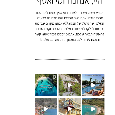
היי, אנחנו רומי ואסף
אם יש משהו משותף לשנינו הוא שאף פעם לא הלכנו
אחרי הזרם (אתם בטח מבינים זאת מבחירת צבע דג
הסלמון שהשתלט על הבלוג 🙂) אנחנו מקווים שבזכות
כך תוכלו לקבל מאיתנו המלצות נהדרות וקצת שונות
לחופשה הבאה שלכם. אתם מוזמנים ליצור איתנו קשר
ונשמח לעזור לכם בתכנון החופשה המושלמת!
י יפה בפלופונס - ש
החופים הכי יפים בסיבוטה יוו
 שנמצא רק שעתיי
⁨ בצמוד לעיירה הכי ציורית ב