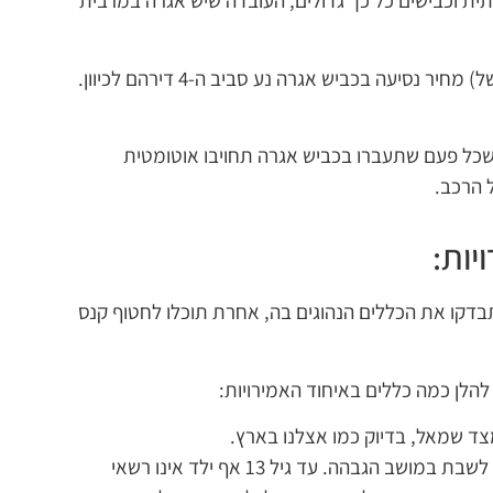
תית וכבישים כל כך גדולים, העובדה שיש אגרה במרבית
מחירי האגרה לא גבוהים (כמו באיטליה למשל) מחיר נסיעה בכביש אגרה נע סביב ה-4 דירהם לכיוון.
שכל פעם שתעברו בכביש אגרה תחויבו אוטומטית
 הרכב.
יות:
דקו את הכללים הנהוגים בה, אחרת תוכלו לחטוף קנס
הלן כמה כללים באיחוד האמירויות:
מצד שמאל, בדיוק כמו אצלנו בארץ.
אם ילדיכם בגילים 4 עד 8, הם צריכים לשבת במושב הגבהה. עד גיל 13 אף ילד אינו רשאי