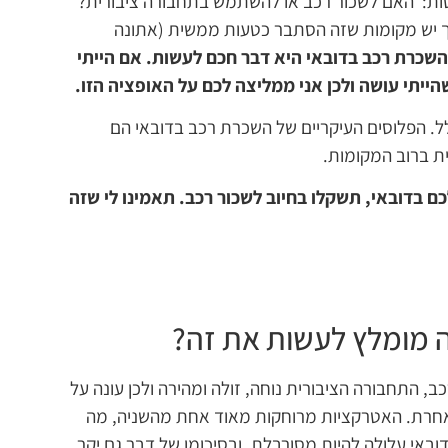
ות: האם לשכור רכב או להשתמש בתחבורה ציבורית?
אך יש מקומות שזה הסתבר כטעות ממשית (אתונה
שכרת רכב בדובאי היא דבר חכם לעשות. אם הייתי
ייתי עושה ולכן אני ממליצה לכם על האופציה הזו.
לל. הפלוסים העיקריים של השכרת רכב בדובאי הם
מית ברוב המקומות.
 בדובאי, תשקלו בחיוב לשכור רכב. תאמינו לי שזה
⁨ המלון הכ
 מומלץ לעשות את זה?
⁨ האי המפתיע
ב, התחבורה הציבורית נוחה, זולה ומהירה ולכן עונה על
 אחרת. האטרקציות מרוחקות מאוד אחת מהשניה, מה
באי עלולה להיות מסורבלת, ובסיכומו של דבר גם יקר.