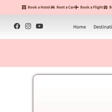
Book a Hotel
Rent a Car
Book a Flight
B
Home
Destinat